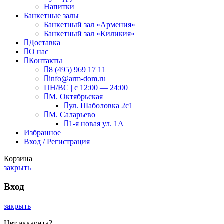
Напитки
Банкетные залы
Банкетный зал «Армения»
Банкетный зал «Киликия»
Доставка
О нас
Контакты
8 (495) 969 17 11
info@arm-dom.ru
ПН/ВС | c 12:00 — 24:00
М. Октябрьская
ул. Шаболовка 2с1
М. Саларьево
1-я новая ул. 1А
Избранное
Вход / Регистрация
Корзина
закрыть
Вход
закрыть
Нет аккаунта?