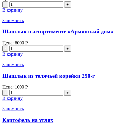
Количество
товара
В корзину
Мягкий
шашлык
Запомнить
из
телятины
Шашлык в ассортименте «Армянский дом»
Цена:
6000
Р
Количество
товара
В корзину
Шашлык
в
Запомнить
ассортименте
"Армянский
Шашлык из телячьей корейки 250-г
дом"
Цена:
1000
Р
Количество
товара
В корзину
Шашлык
из
Запомнить
телячьей
корейки
Картофель на углях
250-
г