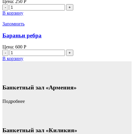
Цена:
250
Р
Количество
товара
В корзину
Картофель
на
Запомнить
углях
Бараньи ребра
Цена:
600
Р
Количество
товара
В корзину
Бараньи
ребра
Банкетный зал «Армения»
Подробнее
Банкетный зал «Киликия»