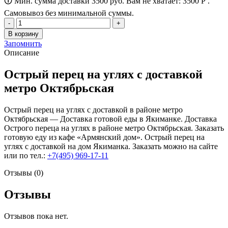
🛈 Мин. сумма доставки 3500 руб. Вам не хватает:
3500
Р
.
Самовывоз без минимальной суммы.
Количество
товара
В корзину
Острый
Запомнить
перец
Описание
на
углях
Острый перец на углях с доставкой
метро Октябрьская
Острый перец на углях с доставкой в районе метро
Октябрьская — Доставка готовой еды в Якиманке. Доставка
Острого переца на углях в районе метро Октябрьская. Заказать
готовую еду из кафе «Армянский дом». Острый перец на
углях с доставкой на дом Якиманка. Заказать можно на сайте
или по тел.:
+7(495) 969-17-11
Отзывы (0)
Отзывы
Отзывов пока нет.