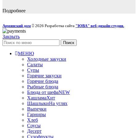
Подробнее
Армянский дом
2026 Разработка сайта
"ЮВА" веб-дизайн студия.
Закрыть
Поиск
МЕНЮ
Холодные закуски
Салаты
Супы
Горячие закуски
Горячие блюда
Рыбные блюда
Блюда от шефа
NEW
Хашлама
Хит
Шашлыки
На углях
Выпечки
Гарниры
Хлеб
Соусы
Десерт
Сухофрукты