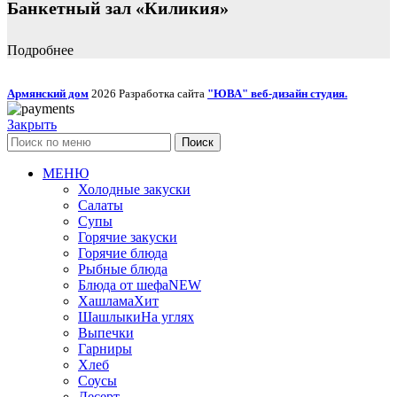
Банкетный зал «Киликия»
Подробнее
Армянский дом
2026 Разработка сайта
"ЮВА" веб-дизайн студия.
Закрыть
Поиск
МЕНЮ
Холодные закуски
Салаты
Супы
Горячие закуски
Горячие блюда
Рыбные блюда
Блюда от шефа
NEW
Хашлама
Хит
Шашлыки
На углях
Выпечки
Гарниры
Хлеб
Соусы
Десерт