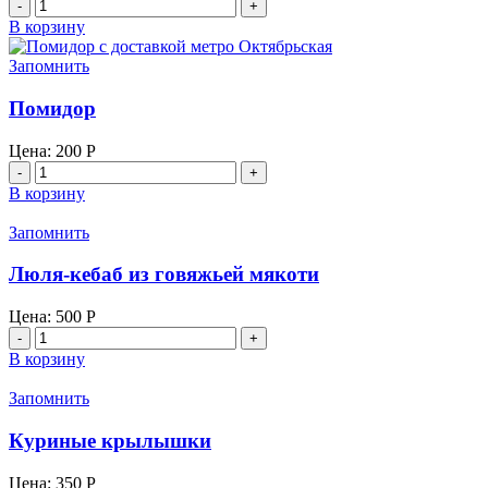
Количество
товара
В корзину
Икибир
Запомнить
Помидор
Цена:
200
Р
Количество
товара
В корзину
Помидор
Запомнить
Люля-кебаб из говяжьей мякоти
Цена:
500
Р
Количество
товара
В корзину
Люля-
кебаб
Запомнить
из
говяжьей
Куриные крылышки
мякоти
Цена:
350
Р