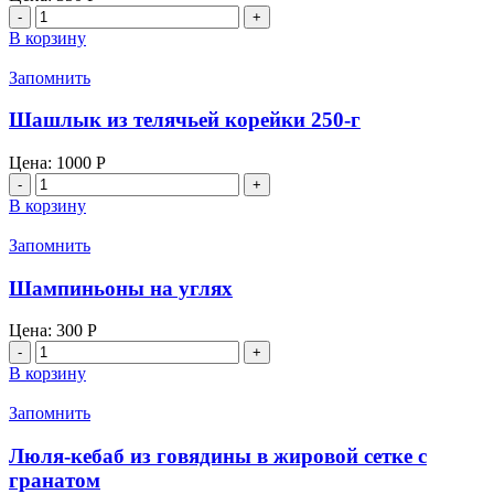
Количество
товара
В корзину
Куриные
крылышки
Запомнить
Шашлык из телячьей корейки 250-г
Цена:
1000
Р
Количество
товара
В корзину
Шашлык
из
Запомнить
телячьей
корейки
Шампиньоны на углях
250-
г
Цена:
300
Р
Количество
товара
В корзину
Шампиньоны
на
Запомнить
углях
Люля-кебаб из говядины в жировой сетке с
гранатом