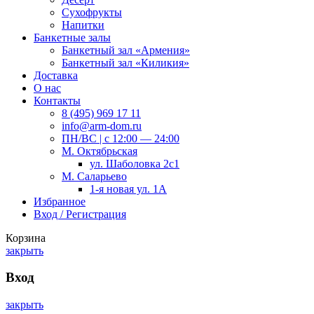
Сухофрукты
Напитки
Банкетные залы
Банкетный зал «Армения»
Банкетный зал «Киликия»
Доставка
О нас
Контакты
8 (495) 969 17 11
info@arm-dom.ru
ПН/ВС | c 12:00 — 24:00
М. Октябрьская
ул. Шаболовка 2с1
М. Саларьево
1-я новая ул. 1А
Избранное
Вход / Регистрация
Корзина
закрыть
Вход
закрыть