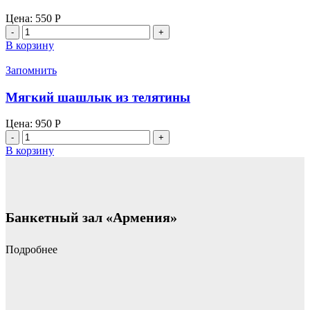
Цена:
550
Р
Количество
товара
В корзину
Люля-
кебаб
Запомнить
из
говядины
Мягкий шашлык из телятины
в
жировой
Цена:
950
Р
сетке
Количество
с
товара
В корзину
гранатом
Мягкий
шашлык
из
телятины
Банкетный зал «Армения»
Подробнее