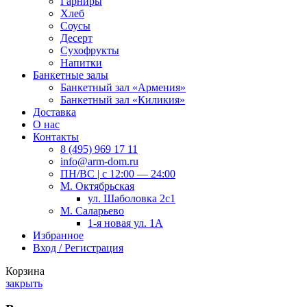
Гарниры
Хлеб
Соусы
Десерт
Сухофрукты
Напитки
Банкетные залы
Банкетный зал «Армения»
Банкетный зал «Киликия»
Доставка
О нас
Контакты
8 (495) 969 17 11
info@arm-dom.ru
ПН/ВС | c 12:00 — 24:00
М. Октябрьская
ул. Шаболовка 2с1
М. Саларьево
1-я новая ул. 1А
Избранное
Вход / Регистрация
Корзина
закрыть