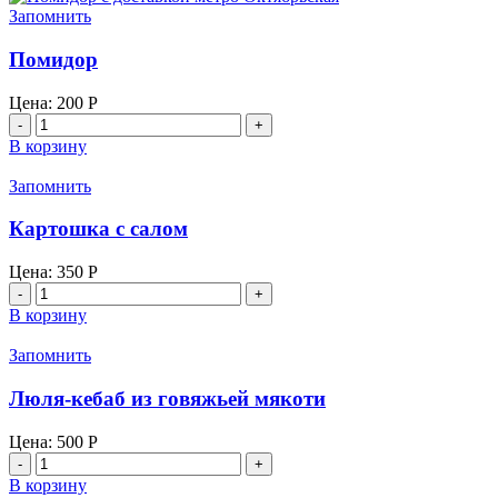
Запомнить
Помидор
Цена:
200
Р
Количество
товара
В корзину
Помидор
Запомнить
Картошка с салом
Цена:
350
Р
Количество
товара
В корзину
Картошка
с
Запомнить
салом
Люля-кебаб из говяжьей мякоти
Цена:
500
Р
Количество
товара
В корзину