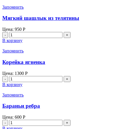
Люля-
кебаб
Запомнить
из
говяжьей
Мягкий шашлык из телятины
мякоти
Цена:
950
Р
Количество
товара
В корзину
Мягкий
шашлык
Запомнить
из
телятины
Корейка ягненка
Цена:
1300
Р
Количество
товара
В корзину
Корейка
ягненка
Запомнить
Бараньи ребра
Цена:
600
Р
Количество
товара
В корзину