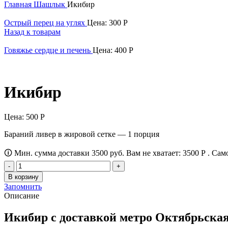
Главная
Шашлык
Икибир
Острый перец на углях
Цена:
300
Р
Назад к товарам
Говяжье сердце и печень
Цена:
400
Р
Икибир
Цена:
500
Р
Бараний ливер в жировой сетке — 1 порция
🛈 Мин. сумма доставки 3500 руб. Вам не хватает:
3500
Р
. Сам
Количество
товара
В корзину
Икибир
Запомнить
Описание
Икибир с доставкой метро Октябрьска