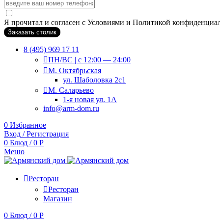
Я прочитал и согласен с Условиями и Политикой конфиденциа
Заказать столик
8 (495) 969 17 11
ПН/ВС | c 12:00 — 24:00
М. Октябрьская
ул. Шаболовка 2с1
М. Саларьево
1-я новая ул. 1А
info@arm-dom.ru
0
Избранное
Вход / Регистрация
0
Блюд
/
0
Р
Меню
Ресторан
Ресторан
Магазин
0
Блюд
/
0
Р