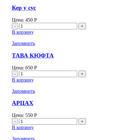
кавурмой
Кер у сус
Цена:
450
Р
Количество
товара
В корзину
Кер
у
Запомнить
сус
ТАВА КЮФТА
Цена:
650
Р
Количество
товара
В корзину
ТАВА
КЮФТА
Запомнить
АРЦАХ
Цена:
550
Р
Количество
товара
В корзину
АРЦАХ
Запомнить