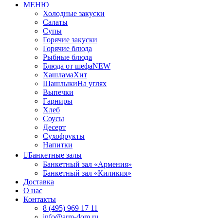
МЕНЮ
Холодные закуски
Салаты
Супы
Горячие закуски
Горячие блюда
Рыбные блюда
Блюда от шефа
NEW
Хашлама
Хит
Шашлыки
На углях
Выпечки
Гарниры
Хлеб
Соусы
Десерт
Сухофрукты
Напитки
Банкетные залы
Банкетный зал «Армения»
Банкетный зал «Киликия»
Доставка
О нас
Контакты
8 (495) 969 17 11
info@arm-dom.ru