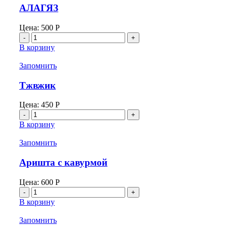
АЛАГЯЗ
Цена:
500
Р
Количество
товара
В корзину
АЛАГЯЗ
Запомнить
Тжвжик
Цена:
450
Р
Количество
товара
В корзину
Тжвжик
Запомнить
Аришта с кавурмой
Цена:
600
Р
Количество
товара
В корзину
Аришта
с
Запомнить