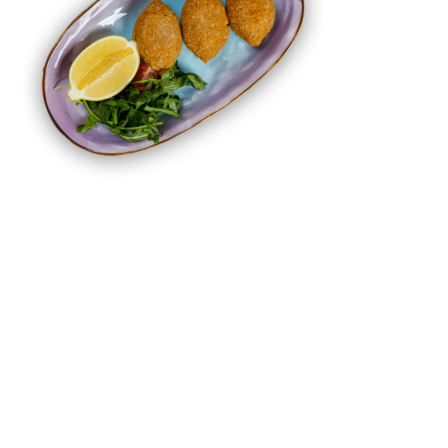
Ишли кюфта
Цена:
550
Р
Количество
товара
В корзину
Ишли
Запомнить
кюфта
Поиск
Начните вводить текст, чтобы увидеть товары, которые вы
ищете.
Меню
0
Блюд
Заказ
Мой аккаунт