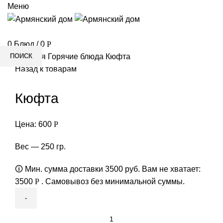
Меню
РЕСТОРАН
0
Блюд
/
0
Р
ПОИСК
Главная
Горячие блюда
Кюфта
Назад к товарам
Начните вводить текст, чтобы увидеть товары, которые вы
ищете.
Кюфта
»
Цена:
600
Р
Вес — 250 гр.
🛈 Мин. сумма доставки 3500 руб. Вам не хватает:
3500
Р
. Самовывоз без минимальной суммы.
Количество