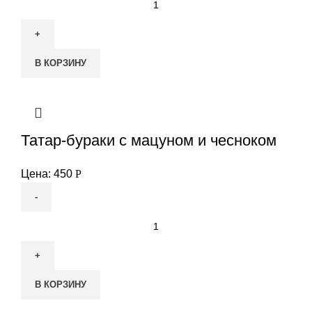
товара
Ишли
кюфта
В КОРЗИНУ
Татар-бураки с мацуном и чесноком
Цена:
450
Р
Количество
товара
Татар-
бураки
В КОРЗИНУ
с
мацуном