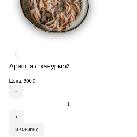
Аришта с кавурмой
Цена:
600
Р
Количество
товара
Аришта
с
В КОРЗИНУ
кавурмой