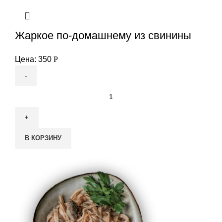
и
чесноком
Жаркое по-домашнему из свинины
Цена:
350
Р
Количество
товара
Жаркое
по-
В КОРЗИНУ
домашнему
из
свинины