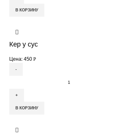
В КОРЗИНУ
Кер у сус
Цена:
450
Р
Количество
товара
Кер
у
В КОРЗИНУ
сус