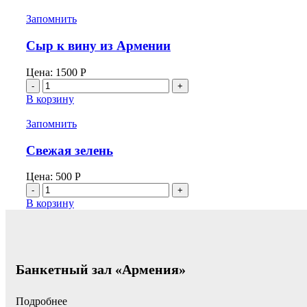
Рыбная
тарелка
Запомнить
Сыр к вину из Армении
Цена:
1500
Р
Количество
товара
В корзину
Сыр
к
Запомнить
вину
из
Свежая зелень
Армении
Цена:
500
Р
Количество
товара
В корзину
Свежая
зелень
Банкетный зал «Армения»
Подробнее