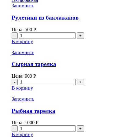
Запомнить
Рулетики из баклажанов
Цена:
500
Р
Количество
товара
В корзину
Рулетики
из
Запомнить
баклажанов
Сырная тарелка
Цена:
900
Р
Количество
товара
В корзину
Сырная
тарелка
Запомнить
Рыбная тарелка
Цена:
1000
Р
Количество
товара
В корзину