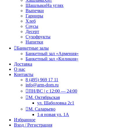
Хашлама
Хит
Шашлыки
На углях
Выпечки
Гарниры
Хлеб
Соусы
Десерт
Сухофрукты
Напитки
Банкетные залы
Банкетный зал «Армения»
Банкетный зал «Киликия»
Доставка
О нас
Контакты
8 (495) 969 17 11
info@arm-dom.ru
ПН/ВС | c 12:00 — 24:00
М. Октябрьская
ул. Шаболовка 2с1
М. Саларьево
1-я новая ул. 1А
Избранное
Вход / Регистрация