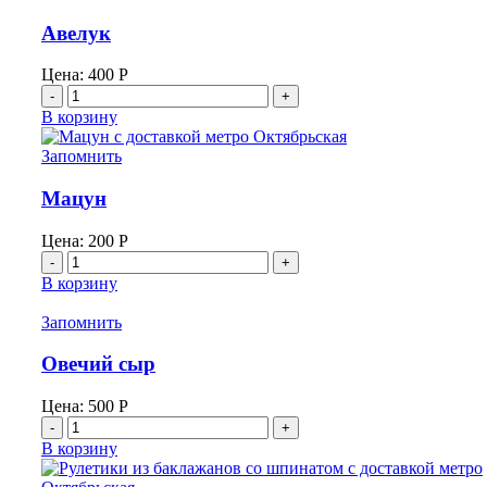
Авелук
Цена:
400
Р
Количество
товара
В корзину
Авелук
Запомнить
Мацун
Цена:
200
Р
Количество
товара
В корзину
Мацун
Запомнить
Овечий сыр
Цена:
500
Р
Количество
товара
В корзину
Овечий
сыр