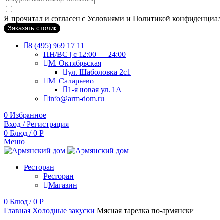
Я прочитал и согласен с Условиями и Политикой конфиденциа
Заказать столик
8 (495) 969 17 11
ПН/ВС | c 12:00 — 24:00
М. Октябрьская
ул. Шаболовка 2с1
М. Саларьево
1-я новая ул. 1А
info@arm-dom.ru
0
Избранное
Вход / Регистрация
0
Блюд
/
0
Р
Меню
Ресторан
Ресторан
Магазин
0
Блюд
/
0
Р
Главная
Холодные закуски
Мясная тарелка по-армянски