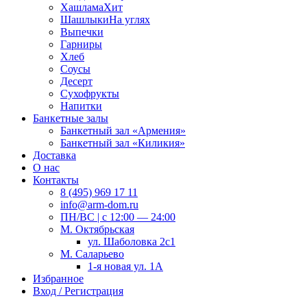
Хашлама
Хит
Шашлыки
На углях
Выпечки
Гарниры
Хлеб
Соусы
Десерт
Сухофрукты
Напитки
Банкетные залы
Банкетный зал «Армения»
Банкетный зал «Киликия»
Доставка
О нас
Контакты
8 (495) 969 17 11
info@arm-dom.ru
ПН/ВС | c 12:00 — 24:00
М. Октябрьская
ул. Шаболовка 2с1
М. Саларьево
1-я новая ул. 1А
Избранное
Вход / Регистрация