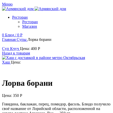
Меню
Ресторан
Ресторан
Магазин
0
Блюд
/
0
Р
Главная
Супы
Лорва борани
Суп Кчуч
Цена:
400
Р
Назад к товарам
Хаш
Цена:
Лорва борани
Цена:
350
Р
Говядина, баклажан, перец, помидор, фасоль. Блюдо получило
своё название от Лорийской области, расположенной на