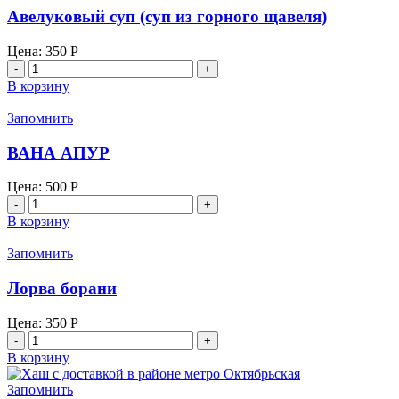
Авелуковый суп (суп из горного щавеля)
Цена:
350
Р
Количество
товара
В корзину
Авелуковый
суп
Запомнить
(суп
из
ВАНА АПУР
горного
щавеля)
Цена:
500
Р
Количество
товара
В корзину
ВАНА
АПУР
Запомнить
Лорва борани
Цена:
350
Р
Количество
товара
В корзину
Лорва
борани
Запомнить