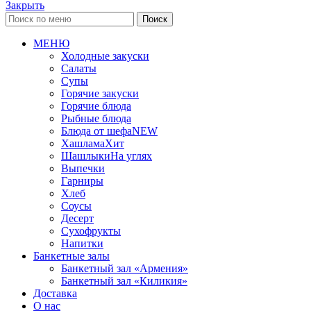
Закрыть
Поиск
МЕНЮ
Холодные закуски
Салаты
Супы
Горячие закуски
Горячие блюда
Рыбные блюда
Блюда от шефа
NEW
Хашлама
Хит
Шашлыки
На углях
Выпечки
Гарниры
Хлеб
Соусы
Десерт
Сухофрукты
Напитки
Банкетные залы
Банкетный зал «Армения»
Банкетный зал «Киликия»
Доставка
О нас