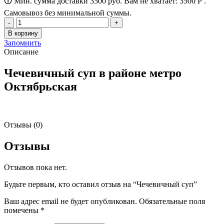
🛈 Мин. сумма доставки 3500 руб. Вам не хватает:
3500
Р
.
Самовывоз без минимальной суммы.
Количество
товара
В корзину
Чечевичный
Запомнить
суп
Описание
Чечевичный суп в районе метро
Октябрьская
Отзывы (0)
Отзывы
Отзывов пока нет.
Будьте первым, кто оставил отзыв на “Чечевичный суп”
Ваш адрес email не будет опубликован.
Обязательные поля
помечены
*