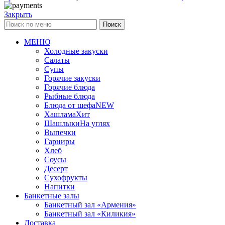
Закрыть
Поиск
МЕНЮ
Холодные закуски
Салаты
Супы
Горячие закуски
Горячие блюда
Рыбные блюда
Блюда от шефа
NEW
Хашлама
Хит
Шашлыки
На углях
Выпечки
Гарниры
Хлеб
Соусы
Десерт
Сухофрукты
Напитки
Банкетные залы
Банкетный зал «Армения»
Банкетный зал «Киликия»
Доставка