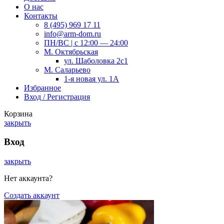
О нас
Контакты
8 (495) 969 17 11
info@arm-dom.ru
ПН/ВС | c 12:00 — 24:00
М. Октябрьская
ул. Шаболовка 2с1
М. Саларьево
1-я новая ул. 1А
Избранное
Вход / Регистрация
Корзина
закрыть
Вход
закрыть
Нет аккаунта?
Создать аккаунт