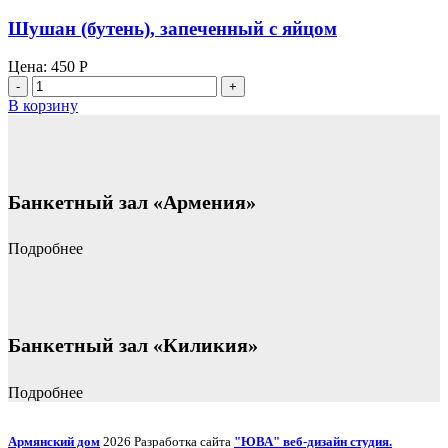
с
яйцом
Шушан (бутень), запеченный с яйцом
Цена:
450
Р
Количество
товара
В корзину
Шушан
(бутень),
запеченный
с
яйцом
Банкетный зал «Армения»
Подробнее
Банкетный зал «Киликия»
Подробнее
Армянский дом
2026 Разработка сайта
"ЮВА" веб-дизайн студия.