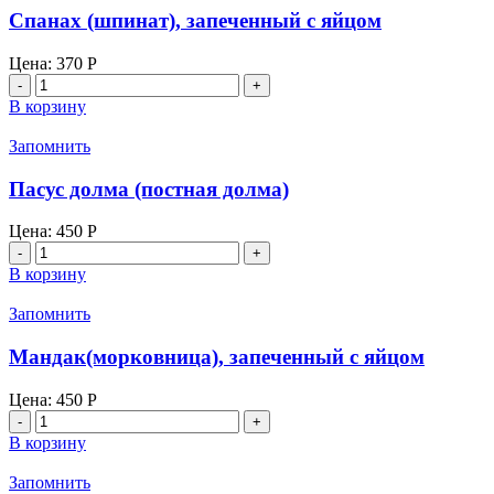
с
Спанах (шпинат), запеченный с яйцом
яйцом
Цена:
370
Р
Количество
товара
В корзину
Спанах
(шпинат),
Запомнить
запеченный
с
Пасус долма (постная долма)
яйцом
Цена:
450
Р
Количество
товара
В корзину
Пасус
долма
Запомнить
(постная
долма)
Мандак(морковница), запеченный с яйцом
Цена:
450
Р
Количество
товара
В корзину
Мандак(морковница),
запеченный
Запомнить