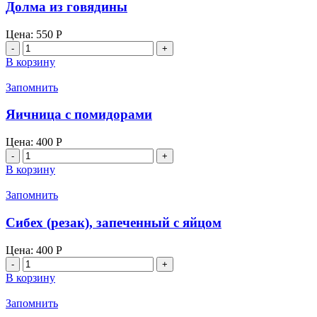
Долма из говядины
Цена:
550
Р
Количество
товара
В корзину
Долма
из
Запомнить
говядины
Яичница с помидорами
Цена:
400
Р
Количество
товара
В корзину
Яичница
с
Запомнить
помидорами
Сибех (резак), запеченный с яйцом
Цена:
400
Р
Количество
товара
В корзину
Сибех
(резак),
Запомнить
запеченный