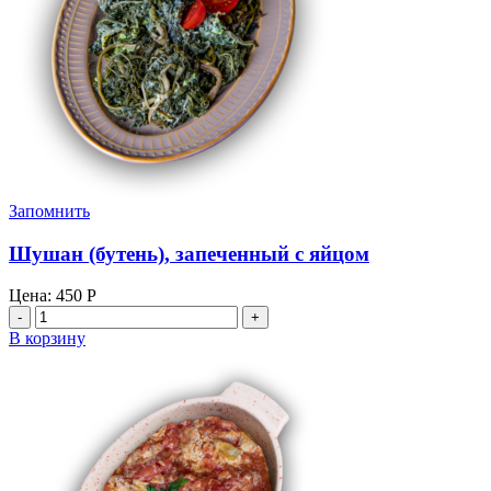
Запомнить
Шушан (бутень), запеченный с яйцом
Цена:
450
Р
Количество
товара
В корзину
Шушан
(бутень),
запеченный
с
яйцом