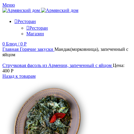
Меню
Ресторан
Ресторан
Магазин
0
Блюд
/
0
Р
Главная
Горячие закуски
Мандак(морковница), запеченный с
яйцом
Стручковая фасоль из Армении, запеченный с яйцом
Цена:
400
Р
Назад к товарам