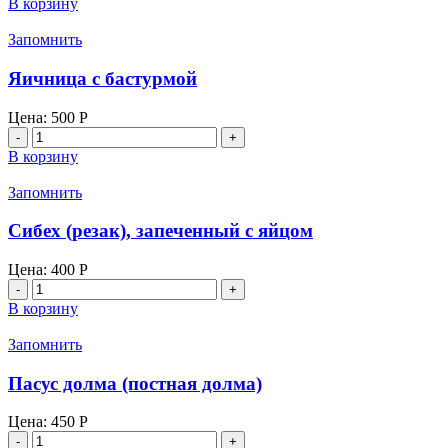
В корзину
ХРУСТЯЩИЕ
БАКЛАЖАНЫ
Запомнить
Яичница с бастурмой
Цена:
500
Р
Количество
товара
В корзину
Яичница
с
Запомнить
бастурмой
Сибех (резак), запеченный с яйцом
Цена:
400
Р
Количество
товара
В корзину
Сибех
(резак),
Запомнить
запеченный
с
Пасус долма (постная долма)
яйцом
Цена:
450
Р
Количество