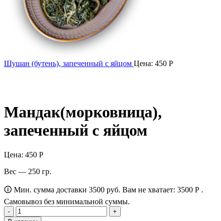
Шушан (бутень), запеченный с яйцом
Цена:
450
Р
Мандак(морковница),
запеченный с яйцом
Цена:
450
Р
Вес — 250 гр.
🛈 Мин. сумма доставки 3500 руб. Вам не хватает:
3500
Р
.
Самовывоз без минимальной суммы.
Количество
товара