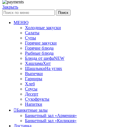
Закрыть
Поиск
МЕНЮ
Холодные закуски
Салаты
Супы
Горячие закуски
Горячие блюда
Рыбные блюда
Блюда от шефа
NEW
Хашлама
Хит
Шашлыки
На углях
Выпечки
Гарниры
Хлеб
Соусы
Десерт
Сухофрукты
Напитки
Банкетные залы
Банкетный зал «Армения»
Банкетный зал «Киликия»
Доставка