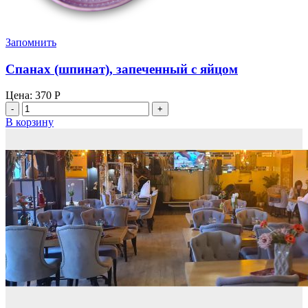
Запомнить
Спанах (шпинат), запеченный с яйцом
Цена:
370
Р
Количество
товара
В корзину
Спанах
(шпинат),
запеченный
с
яйцом