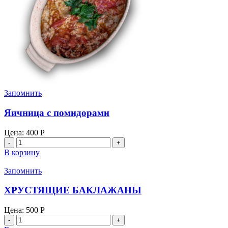
Запомнить
Яичница с помидорами
Цена:
400
Р
Количество
товара
В корзину
Яичница
с
Запомнить
помидорами
ХРУСТЯЩИЕ БАКЛАЖАНЫ
Цена:
500
Р
Количество
товара