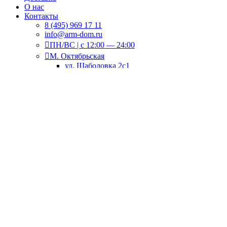
О нас
Контакты
8 (495) 969 17 11
info@arm-dom.ru
ПН/ВС | c 12:00 — 24:00
М. Октябрьская
ул. Шаболовка 2с1
М. Саларьево
1-я новая ул. 1А
Избранное
Вход / Регистрация
Корзина
закрыть
Вход
закрыть
Нет аккаунта?
Создать аккаунт