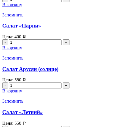
товара
В корзину
Фирменный
салат
Запомнить
"Армянский
Дом"
Салат «Парпи»
Цена:
400
Р
Количество
товара
В корзину
Салат
"Парпи"
Запомнить
Салат Арусян (солнце)
Цена:
580
Р
Количество
товара
В корзину
Салат
Арусян
Запомнить
(солнце)
Салат «Летний»
Цена:
550
Р