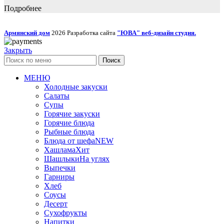
Подробнее
Армянский дом
2026 Разработка сайта
"ЮВА" веб-дизайн студия.
Закрыть
Поиск
МЕНЮ
Холодные закуски
Салаты
Супы
Горячие закуски
Горячие блюда
Рыбные блюда
Блюда от шефа
NEW
Хашлама
Хит
Шашлыки
На углях
Выпечки
Гарниры
Хлеб
Соусы
Десерт
Сухофрукты
Напитки