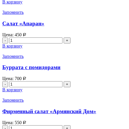
товара
В корзину
Салат
"Спанах"
Запомнить
Салат «Апаран»
Цена:
450
Р
Количество
товара
В корзину
Салат
"Апаран"
Запомнить
Буррата с помидорами
Цена:
700
Р
Количество
товара
В корзину
Буррата
с
Запомнить
помидорами
Фирменный салат «Армянский Дом»
Цена:
550
Р
Количество