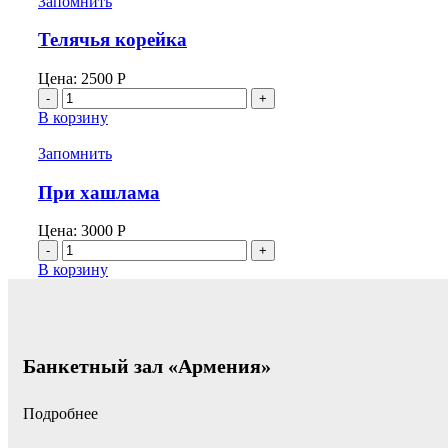
Запомнить
Телячья корейка
Цена:
2500
Р
Количество
товара
В корзину
Телячья
корейка
Запомнить
При хашлама
Цена:
3000
Р
Количество
товара
В корзину
При
хашлама
Банкетный зал «Армения»
Подробнее