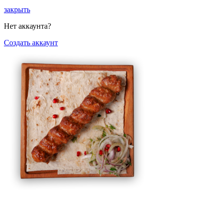
закрыть
Нет аккаунта?
Создать аккаунт
Люля-кебаб из говяжьей мякоти