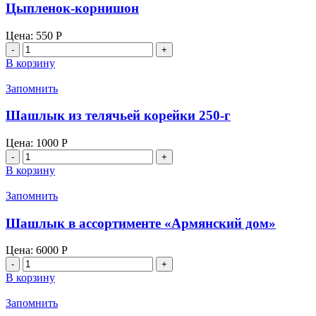
Цыпленок-корнишон
Цена:
550
Р
Количество
товара
В корзину
Цыпленок-
корнишон
Запомнить
Шашлык из телячьей корейки 250-г
Цена:
1000
Р
Количество
товара
В корзину
Шашлык
из
Запомнить
телячьей
корейки
Шашлык в ассортименте «Армянский дом»
250-
г
Цена:
6000
Р
Количество
товара
В корзину
Шашлык
в
Запомнить
ассортименте