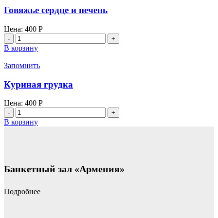
"Армянский
Говяжье сердце и печень
дом"
Цена:
400
Р
Количество
товара
В корзину
Говяжье
сердце
Запомнить
и
печень
Куриная грудка
Цена:
400
Р
Количество
товара
В корзину
Куриная
грудка
Банкетный зал «Армения»
Подробнее