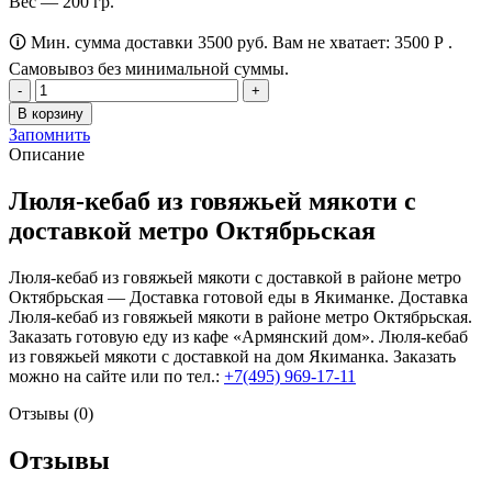
Вес — 200 гр.
🛈 Мин. сумма доставки 3500 руб. Вам не хватает:
3500
Р
.
Самовывоз без минимальной суммы.
Количество
товара
В корзину
Люля-
Запомнить
кебаб
Описание
из
говяжьей
Люля-кебаб из говяжьей мякоти с
мякоти
доставкой метро Октябрьская
Люля-кебаб из говяжьей мякоти с доставкой в районе метро
Октябрьская — Доставка готовой еды в Якиманке. Доставка
Люля-кебаб из говяжьей мякоти в районе метро Октябрьская.
Заказать готовую еду из кафе «Армянский дом». Люля-кебаб
из говяжьей мякоти с доставкой на дом Якиманка. Заказать
можно на сайте или по тел.:
+7(495) 969-17-11
Отзывы (0)
Отзывы