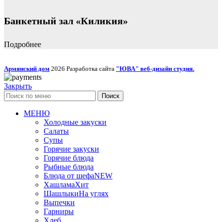
Банкетный зал «Киликия»
Подробнее
Армянский дом
2026 Разработка сайта
"ЮВА" веб-дизайн студия.
Закрыть
Поиск
МЕНЮ
Холодные закуски
Салаты
Супы
Горячие закуски
Горячие блюда
Рыбные блюда
Блюда от шефа
NEW
Хашлама
Хит
Шашлыки
На углях
Выпечки
Гарниры
Хлеб