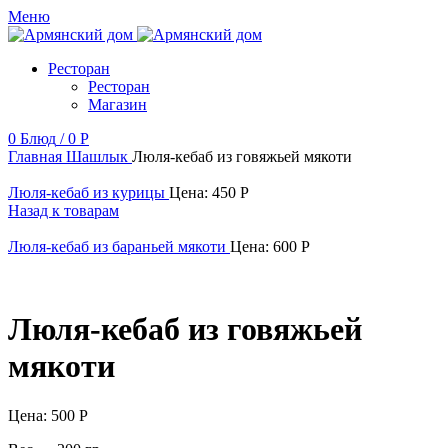
Меню
Ресторан
Ресторан
Магазин
0
Блюд
/
0
Р
Главная
Шашлык
Люля-кебаб из говяжьей мякоти
Люля-кебаб из курицы
Цена:
450
Р
Назад к товарам
Люля-кебаб из бараньей мякоти
Цена:
600
Р
Люля-кебаб из говяжьей
мякоти
Цена:
500
Р