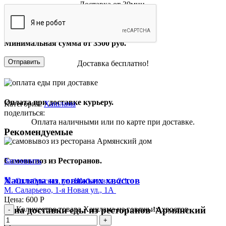
Доставка от 30мин.
Минимальная сумма от 3500 руб.
Доставка бесплатно!
Оплата при доставке курьеру.
Категория:
Хашлама
поделиться:
Оплата наличными или по карте при доставке.
Рекомендуемые
Запомнить
Самовывоз из Ресторанов.
Хашлама из говяжьих хвостов
М. Октябрьская, ул. Шаболовка, 2/1,
М. Саларьево, 1-я Новая ул., 1А
Цена:
600
Р
Зона доставки еды из ресторанов 'Армянский
Количество товара Хашлама из говяжьих хвостов
Дом'