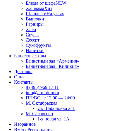
Блюда от шефа
NEW
Хашлама
Хит
Шашлыки
На углях
Выпечки
Гарниры
Хлеб
Соусы
Десерт
Сухофрукты
Напитки
Банкетные залы
Банкетный зал «Армения»
Банкетный зал «Киликия»
Доставка
О нас
Контакты
8 (495) 969 17 11
info@arm-dom.ru
ПН/ВС | c 12:00 — 24:00
М. Октябрьская
ул. Шаболовка 2с1
М. Саларьево
1-я новая ул. 1А
Избранное
Вход / Регистрация