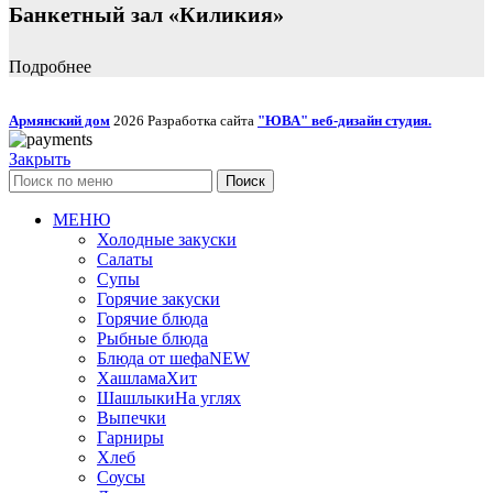
Банкетный зал «Киликия»
Подробнее
Армянский дом
2026 Разработка сайта
"ЮВА" веб-дизайн студия.
Закрыть
Поиск
МЕНЮ
Холодные закуски
Салаты
Супы
Горячие закуски
Горячие блюда
Рыбные блюда
Блюда от шефа
NEW
Хашлама
Хит
Шашлыки
На углях
Выпечки
Гарниры
Хлеб
Соусы