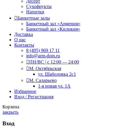
Десерт
Сухофрукты
Напитки
Банкетные залы
Банкетный зал «Армения»
Банкетный зал «Киликия»
Доставка
О нас
Контакты
8 (495) 969 17 11
info@arm-dom.ru
ПН/ВС | c 12:00 — 24:00
М. Октябрьская
ул. Шаболовка 2с1
М. Саларьево
1-я новая ул. 1А
Избранное
Вход / Регистрация
Корзина
закрыть
Вход