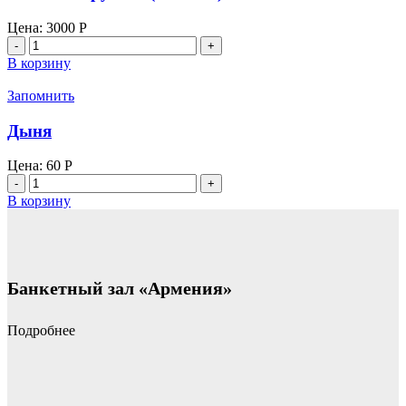
Цена:
3000
Р
Количество
товара
В корзину
Пахлава
круглая
Запомнить
(гехакан)
Дыня
Цена:
60
Р
Количество
товара
В корзину
Дыня
Банкетный зал «Армения»
Подробнее