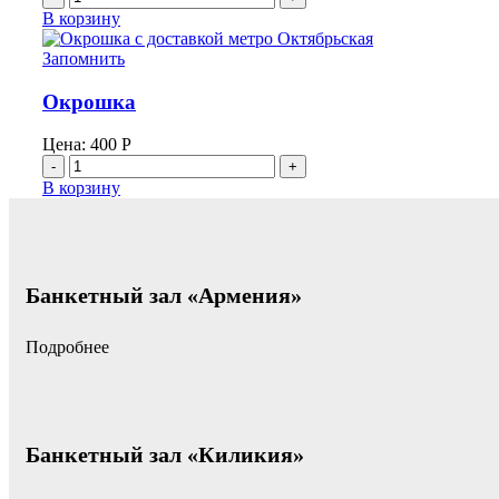
товара
В корзину
Компот
из
Запомнить
армянских
фруктов
Окрошка
Цена:
400
Р
Количество
товара
В корзину
Окрошка
Банкетный зал «Армения»
Подробнее
Банкетный зал «Киликия»