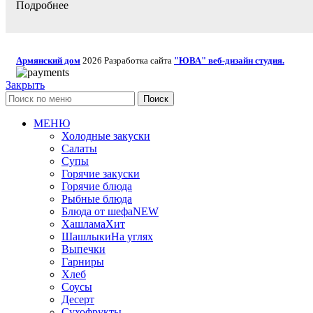
Подробнее
Армянский дом
2026 Разработка сайта
"ЮВА" веб-дизайн студия.
Закрыть
Поиск
МЕНЮ
Холодные закуски
Салаты
Супы
Горячие закуски
Горячие блюда
Рыбные блюда
Блюда от шефа
NEW
Хашлама
Хит
Шашлыки
На углях
Выпечки
Гарниры
Хлеб
Соусы
Десерт
Сухофрукты