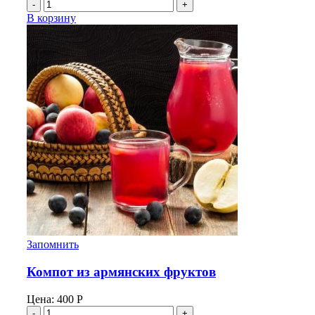
Количество
товара
В корзину
Тан
"Армянский
Дом"
Запомнить
Компот из армянских фруктов
Цена:
400
Р
Количество