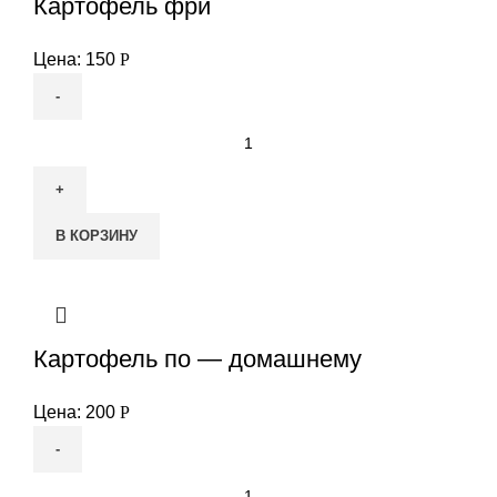
Картофель фри
Цена:
150
Р
Количество
товара
Картофель
фри
В КОРЗИНУ
Картофель по — домашнему
Цена:
200
Р
Количество