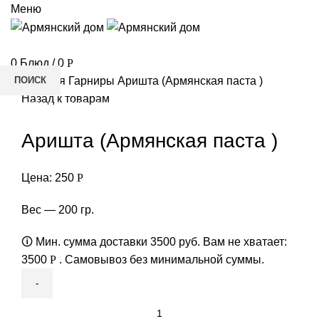
Меню
РЕСТОРАН
0
Блюд
/
0
Р
ПОИСК
Главная
Гарниры
Аришта (Армянская паста )
Назад к товарам
Начните вводить текст, чтобы увидеть товары, которые вы
ищете.
Аришта (Армянская паста )
»
Цена:
250
Р
Вес — 200 гр.
🛈 Мин. сумма доставки 3500 руб. Вам не хватает:
3500
Р
. Самовывоз без минимальной суммы.
Количество