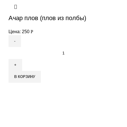
Ачар плов (плов из полбы)
Цена:
250
Р
Количество
товара
Ачар
плов
В КОРЗИНУ
(плов
из
полбы)
Банкетный зал «Армения»
Банкетный зал «Киликия»