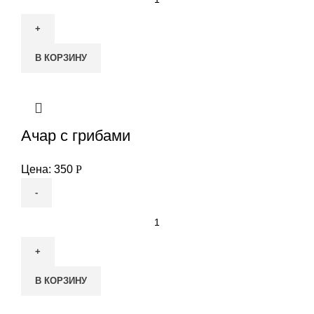
товара
Картофель
по
В КОРЗИНУ
-
домашнему
Ачар с грибами
Цена:
350
Р
Количество
товара
Ачар
с
В КОРЗИНУ
грибами